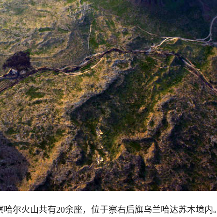
察哈尔火山共有20余座，位于察右后旗乌兰哈达苏木境内