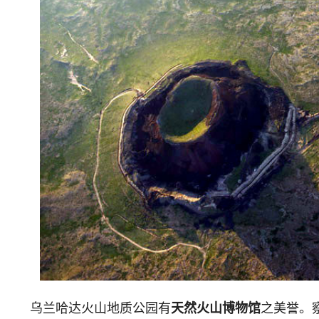
乌兰哈达火山地质公园有
天然火山博物馆
之美誉。