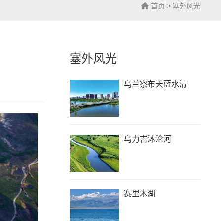
首页
>
塞外风光
塞外风光
乌兰察布天蓝水清
乌力吉沐沦河
赛里木湖